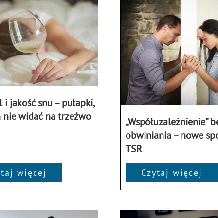
 i jakość snu – pułapki,
 nie widać na trzeźwo
„Współuzależnienie” b
obwiniania – nowe spo
TSR
taj więcej
Czytaj więcej