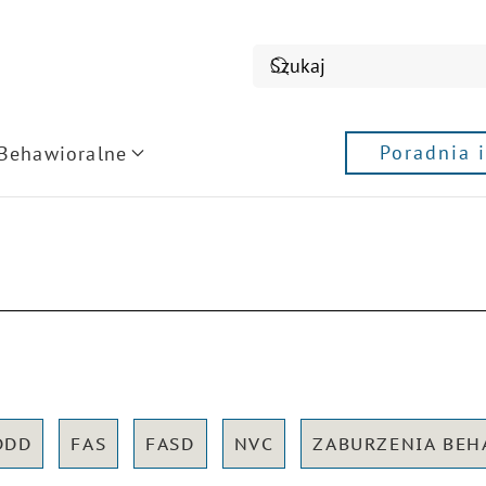
Poradnia 
 Behawioralne
DDD
FAS
FASD
NVC
ZABURZENIA BE