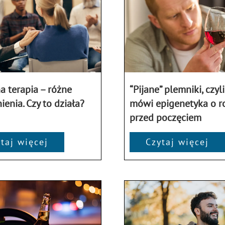
a terapia – różne
“Pijane” plemniki, czyli
ienia. Czy to działa?
mówi epigenetyka o ro
przed poczęciem
taj więcej
Czytaj więcej