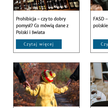
Prohibicja – czy to dobry
FASD –
pomysł? Co mówią dane z
polskie
Polski i świata
Czytaj więcej
Czy