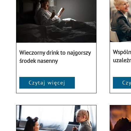
Wspóln
Wieczorny drink to najgorszy
uzależn
środek nasenny
Czytaj więcej
Czy