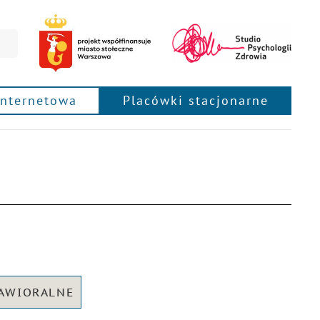
internetowa
Placówki stacjonarne
HAWIORALNE