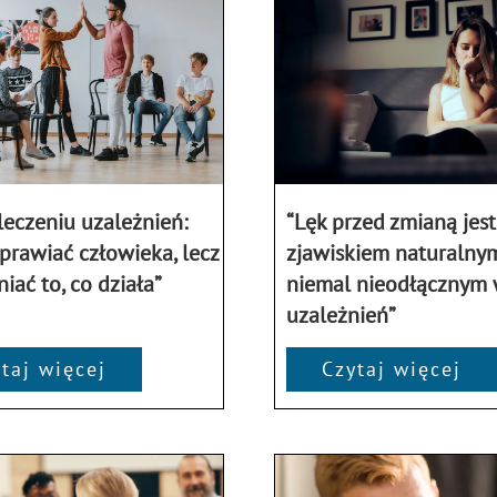
eczeniu uzależnień:
“Lęk przed zmianą jest
prawiać człowieka, lecz
zjawiskiem naturalnym
ać to, co działa”
niemal nieodłącznym w
uzależnień”
taj więcej
Czytaj więcej