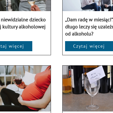
 niewidzialne dziecko
„Dam radę w miesiąc!”.
j kultury alkoholowej
długo leczy się uzależ
od alkoholu?
taj więcej
Czytaj więcej