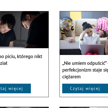
o piciu, którego nikt
ział
„Nie umiem odpuścić” 
perfekcjonizm staje si
ciężarem
taj więcej
Czytaj więcej