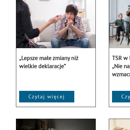
TSR w l
„Lepsze małe zmiany niż
„Nie na
wielkie deklaracje”
wzmacni
Czytaj więcej
Czy