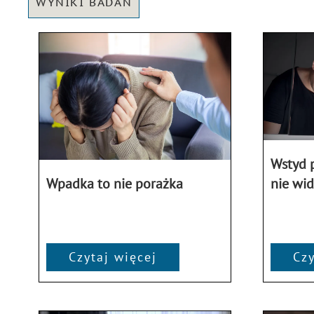
WYNIKI BADAŃ
Wstyd p
nie wid
Wpadka to nie porażka
Czytaj więcej
Czy