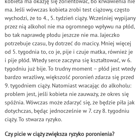
kobieta ma okazję się zorientować, bo krwawienia nie
ma. Jeśli wówczas kobieta zrobi test ciążowy, często
wychodzi, że to 4., 5. tydzień ciąży. Wcześniej wypijany
przez nią alkohol nie ma ogromnego wpływu na płód,
bo tak naprawdę płodu jeszcze nie ma. Jajeczko
potrzebuje czasu, by dotrzeć do macicy. Mniej więcej
od 5. tygodnia to, co je, pije i czuje matka, również je
i pije płód. Wtedy serce zaczyna się kształtować, w 6.
tygodniu już bije. To trudny moment – płód jest wtedy
bardzo wrażliwy, większość poronień zdarza się przed
9. tygodniem ciąży. Natomiast wracając do alkoholu:
problem jest, jeśli kobieta nie zauważy, że okres się
spóźnia. Wówczas może zdarzyć się, że będzie piła jak
dotychczas, będąc jednocześnie w 7. czy 8. tygodniu
ciąży. To stwarza ryzyko.
Czy picie w ciąży zwiększa ryzyko poronienia?