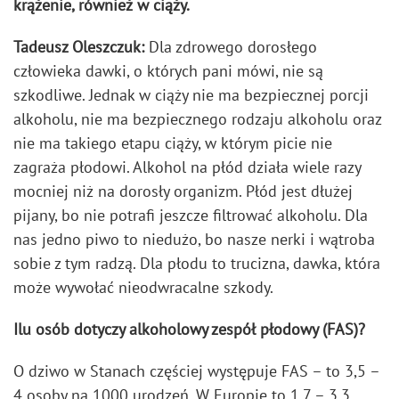
krążenie, również w ciąży.
Tadeusz Oleszczuk:
Dla zdrowego dorosłego
człowieka dawki, o których pani mówi, nie są
szkodliwe. Jednak w ciąży nie ma bezpiecznej porcji
alkoholu, nie ma bezpiecznego rodzaju alkoholu oraz
nie ma takiego etapu ciąży, w którym picie nie
zagraża płodowi. Alkohol na płód działa wiele razy
mocniej niż na dorosły organizm. Płód jest dłużej
pijany, bo nie potrafi jeszcze filtrować alkoholu. Dla
nas jedno piwo to niedużo, bo nasze nerki i wątroba
sobie z tym radzą. Dla płodu to trucizna, dawka, która
może wywołać nieodwracalne szkody.
Ilu osób dotyczy alkoholowy zespół płodowy (FAS)?
O dziwo w Stanach częściej występuje FAS – to 3,5 –
4 osoby na 1000 urodzeń. W Europie to 1,7 – 3,3