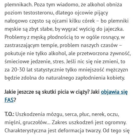
plemnikach. Poza tym wiadomo, że alkohol obniża
poziom testosteronu, dlatego ojcowie pijący
nałogowo często są ojcami kilku córek – bo plemniki
męskie są zbyt słabe, by wygrać wyścig do jajeczka.
Problemy z męską płodnością to w ogóle rosnący, w
zastraszającym tempie, problem naszych czasów –
pokutuje nie tylko alkohol, ale przetworzona żywność,
śmieciowe jedzenie, stres. Jeśli nic się nie zmieni, to
za 20-30 lat statystycznie tylko mniejszość mężczyzn
będzie zdolna do naturalnego zapłodnienia kobiety.
Jakie jeszcze są skutki picia w ciąży? Jaki
objawia się
FAS
?
T.O.:
Uszkodzenia mózgu, serca, płuc, nerek, oczu,
mięśni, gruczołów… Zakres uszkodzeń jest ogromny.
Charakterystyczna jest deformacja twarzy. Od tego się