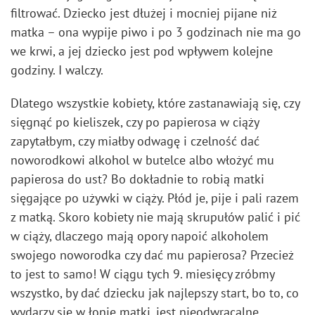
filtrować. Dziecko jest dłużej i mocniej pijane niż
matka – ona wypije piwo i po 3 godzinach nie ma go
we krwi, a jej dziecko jest pod wpływem kolejne
godziny. I walczy.
Dlatego wszystkie kobiety, które zastanawiają się, czy
sięgnąć po kieliszek, czy po papierosa w ciąży
zapytałbym, czy miałby odwagę i czelność dać
noworodkowi alkohol w butelce albo włożyć mu
papierosa do ust? Bo dokładnie to robią matki
sięgające po używki w ciąży. Płód je, pije i pali razem
z matką. Skoro kobiety nie mają skrupułów palić i pić
w ciąży, dlaczego mają opory napoić alkoholem
swojego noworodka czy dać mu papierosa? Przecież
to jest to samo! W ciągu tych 9. miesięcy zróbmy
wszystko, by dać dziecku jak najlepszy start, bo to, co
wydarzy się w łonie matki, jest nieodwracalne.