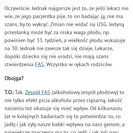
Oczywiście. Jednak najgorsze jest to, że jeśli lekarz nie
wie, że jego pacjentka pije, to on badając ją, nie ma
szans, by to wykryć. Zmian nie widać na USG. Jedyną
przesłanką może być za niska waga płodu, np.
powinien być 33. tydzień, a wielkość płodu wskazuje
na 30. Jednak nie zawsze tak się dzieje. Lekarze,
dopóki dziecko się nie urodzi, nie mają szans
stwierdzenia
FAS
. Wszystko w rękach rodziców.
Obojga?
T.O.:
Tak.
Zespół FAS
(alkoholowy zespół płodowy) to
nie tylko efekt picia alkoholu przez ciężarną. Jakość
nasienia też okazuje się mieć wpływ. Od kilkunastu
lat w kolejnych badaniach się to potwierdza: to, co
jadły i jak żyły nasze babki wpływa na nasz genom, a
największe znaczenia ma to, co jedli i jak żyli nasi