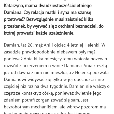
Katarzyna, mama dwudziestosześcioletniego
Damiana. Czy relacja matki i syna ma szansę
przetrwać? Bezwzględnie musi zaistnieć kilka
przesłanek, by wyrwać się z otchłani beznadziei, do
której prowadzi każde uzależnienie.
Damian, lat 26, mąż Ani i ojciec 4 letniej Helenki. W
zasadzie prawdopodobnie niebawem były mąż,
ponieważ Ania kilka miesięcy temu wniosła pozew o
rozwód z orzeczeniem o winie Damiana. Ania zresztą
już od dawna z nim nie mieszka, a z Helenką pozwala
Damianowi widywać się tylko w jej obecności i nie
częściej niż raz na dwa tygodnie. Damian nie walczy o
częstsze kontakty z córką, ponieważ świetnie jego
zdaniem potrafi zorganizować się sam. Jest
bezrobotnym mechanikiem, ale wbrew pozorom ma
bardzo mało czasu na wszystko. Jest jeszcze