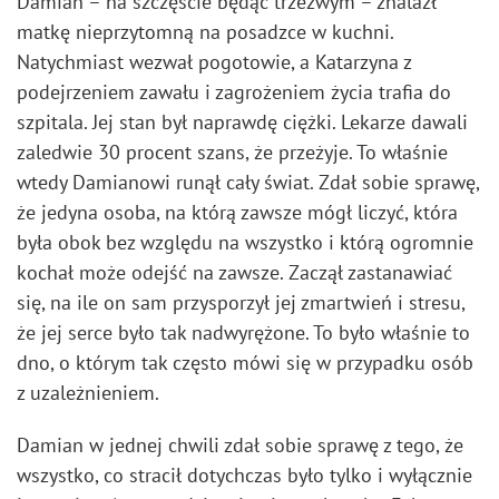
Damian – na szczęście będąc trzeźwym – znalazł
matkę nieprzytomną na posadzce w kuchni.
Natychmiast wezwał pogotowie, a Katarzyna z
podejrzeniem zawału i zagrożeniem życia trafia do
szpitala. Jej stan był naprawdę ciężki. Lekarze dawali
zaledwie 30 procent szans, że przeżyje. To właśnie
wtedy Damianowi runął cały świat. Zdał sobie sprawę,
że jedyna osoba, na którą zawsze mógł liczyć, która
była obok bez względu na wszystko i którą ogromnie
kochał może odejść na zawsze. Zaczął zastanawiać
się, na ile on sam przysporzył jej zmartwień i stresu,
że jej serce było tak nadwyrężone. To było właśnie to
dno, o którym tak często mówi się w przypadku osób
z uzależnieniem.
Damian w jednej chwili zdał sobie sprawę z tego, że
wszystko, co stracił dotychczas było tylko i wyłącznie