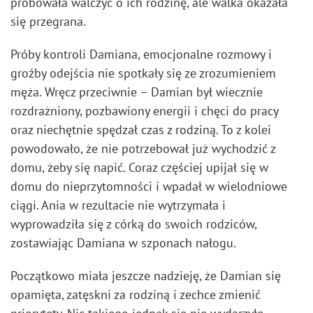
próbowała walczyć o ich rodzinę, ale walka okazała
się przegrana.
Próby kontroli Damiana, emocjonalne rozmowy i
groźby odejścia nie spotkały się ze zrozumieniem
męża. Wręcz przeciwnie – Damian był wiecznie
rozdrażniony, pozbawiony energii i chęci do pracy
oraz niechętnie spędzał czas z rodziną. To z kolei
powodowało, że nie potrzebował już wychodzić z
domu, żeby się napić. Coraz częściej upijał się w
domu do nieprzytomności i wpadał w wielodniowe
ciągi. Ania w rezultacie nie wytrzymała i
wyprowadziła się z córką do swoich rodziców,
zostawiając Damiana w szponach nałogu.
Początkowo miała jeszcze nadzieję, że Damian się
opamięta, zatęskni za rodziną i zechce zmienić