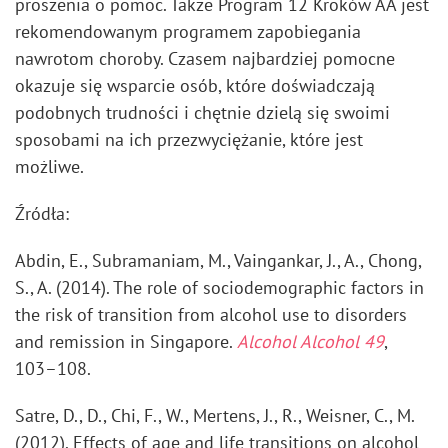
proszenia o pomoc. Także Program 12 Kroków AA jest
rekomendowanym programem zapobiegania
nawrotom choroby. Czasem najbardziej pomocne
okazuje się wsparcie osób, które doświadczają
podobnych trudności i chętnie dzielą się swoimi
sposobami na ich przezwyciężanie, które jest
możliwe.
Źródła:
Abdin, E., Subramaniam, M., Vaingankar, J., A., Chong,
S., A. (2014). The role of sociodemographic factors in
the risk of transition from alcohol use to disorders
and remission in Singapore.
Alcohol Alcohol 49
,
103–108.
Satre, D., D., Chi, F., W., Mertens, J., R., Weisner, C., M.
(2012). Effects of age and life transitions on alcohol