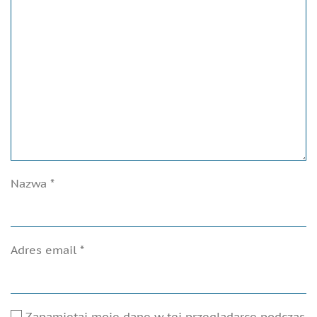
Nazwa
*
Adres email
*
Zapamiętaj moje dane w tej przeglądarce podczas