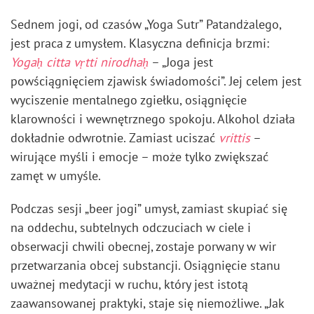
Sednem jogi, od czasów „Yoga Sutr” Patandżalego,
jest praca z umysłem. Klasyczna definicja brzmi:
Yogaḥ citta vṛtti nirodhaḥ
– „Joga jest
powściągnięciem zjawisk świadomości”. Jej celem jest
wyciszenie mentalnego zgiełku, osiągnięcie
klarowności i wewnętrznego spokoju. Alkohol działa
dokładnie odwrotnie. Zamiast uciszać
vrittis
–
wirujące myśli i emocje – może tylko zwiększać
zamęt w umyśle.
Podczas sesji „beer jogi” umysł, zamiast skupiać się
na oddechu, subtelnych odczuciach w ciele i
obserwacji chwili obecnej, zostaje porwany w wir
przetwarzania obcej substancji. Osiągnięcie stanu
uważnej medytacji w ruchu, który jest istotą
zaawansowanej praktyki, staje się niemożliwe. „Jak