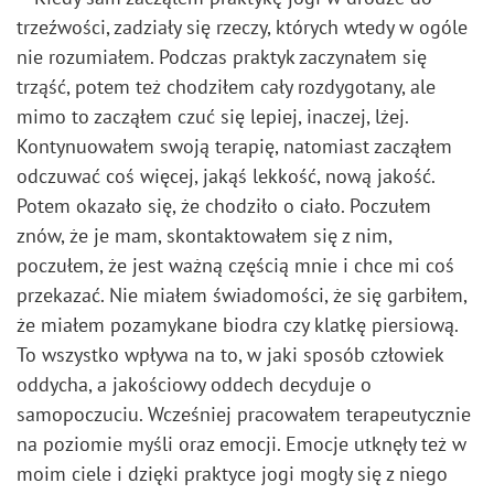
trzeźwości, zadziały się rzeczy, których wtedy w ogóle
nie rozumiałem. Podczas praktyk zaczynałem się
trząść, potem też chodziłem cały rozdygotany, ale
mimo to zacząłem czuć się lepiej, inaczej, lżej.
Kontynuowałem swoją terapię, natomiast zacząłem
odczuwać coś więcej, jakąś lekkość, nową jakość.
Potem okazało się, że chodziło o ciało. Poczułem
znów, że je mam, skontaktowałem się z nim,
poczułem, że jest ważną częścią mnie i chce mi coś
przekazać. Nie miałem świadomości, że się garbiłem,
że miałem pozamykane biodra czy klatkę piersiową.
To wszystko wpływa na to, w jaki sposób człowiek
oddycha, a jakościowy oddech decyduje o
samopoczuciu. Wcześniej pracowałem terapeutycznie
na poziomie myśli oraz emocji. Emocje utknęły też w
moim ciele i dzięki praktyce jogi mogły się z niego