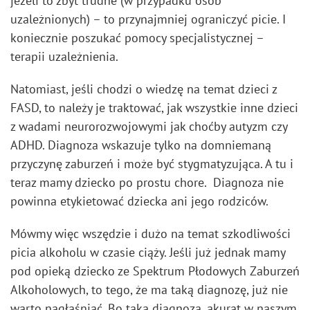
jeżeli to zbyt trudne (w przypadku osób
uzależnionych) – to przynajmniej ograniczyć picie. I
koniecznie poszukać pomocy specjalistycznej –
terapii uzależnienia.
Natomiast, jeśli chodzi o wiedzę na temat dzieci z
FASD, to należy je traktować, jak wszystkie inne dzieci
z wadami neurorozwojowymi jak choćby autyzm czy
ADHD. Diagnoza wskazuje tylko na domniemaną
przyczynę zaburzeń i może być stygmatyzująca. A tu i
teraz mamy dziecko po prostu chore. Diagnoza nie
powinna etykietować dziecka ani jego rodziców.
Mówmy więc wszędzie i dużo na temat szkodliwości
picia alkoholu w czasie ciąży. Jeśli już jednak mamy
pod opieką dziecko ze Spektrum Płodowych Zaburzeń
Alkoholowych, to tego, że ma taką diagnozę, już nie
warto nagłaśniać. Bo taka diagnoza, akurat w naszym