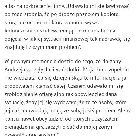
albo na rozkręcenie firmy. „Udawało mi się lawirować
do tego stopnia, że po drodze poznałem kobietę,
którą pokochałem i która za mnie wyszła.
Jednocześnie oszukiwałem ją, bo nie miała ona
pojęcia, w jakiej sytuacji finansowej tak naprawdę się
znajduję i z czym mam problem”.
W pewnym momencie doszło do tego, że do żony
Andrzeja zaczęły docierać plotki. „Moja żona zupełnie
nie wiedziała, co się dzieje i skąd te informacje, a ja
próbowałem kłamać dalej. Czasem udawało mi się
zrobić z siebie ofiarę albo tak opowiedzieć daną
sytuację, żeby jej się wydawało, że to te osoby, które
jej coś opowiadają, mają ze sobą jakiś problem. Ale w
końcu nawet obcy ludzie, od których pożyczałem
pieniądze na gry, zaczęli pisać do mojej żony i
dzwonić z pretensjami”.