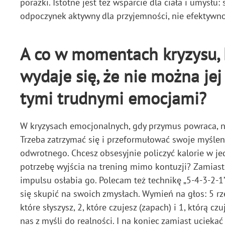
porażki. Istotne jest też wsparcie dla ciała i umysłu
odpoczynek aktywny dla przyjemności, nie efektywno
A co w momentach kryzysu, ki
wydaje się, że nie można jej
tymi trudnymi emocjami?
W kryzysach emocjonalnych, gdy przymus powraca, na
Trzeba zatrzymać się i przeformułować swoje myśleni
odwrotnego. Chcesz obsesyjnie policzyć kalorie w je
potrzebę wyjścia na trening mimo kontuzji? Zamiast 
impulsu osłabia go. Polecam też technikę „5-4-3-2-1
się skupić na swoich zmysłach. Wymień na głos: 5 rzecz
które słyszysz, 2, które czujesz (zapach) i 1, którą c
nas z myśli do realności. I na koniec zamiast uciekać 