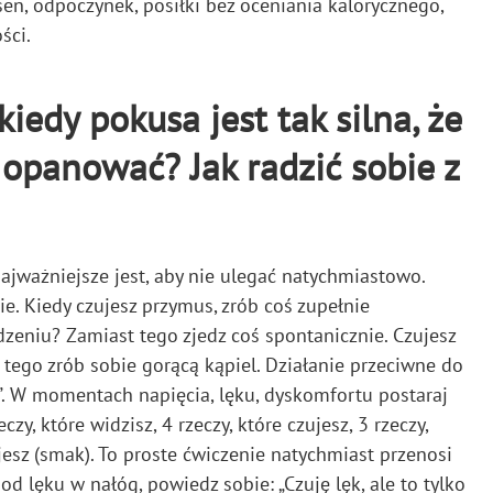
: sen, odpoczynek, posiłki bez oceniania kalorycznego,
ści.
edy pokusa jest tak silna, że
 opanować? Jak radzić sobie z
jważniejsze jest, aby nie ulegać natychmiastowo.
e. Kiedy czujesz przymus, zrób coś zupełnie
dzeniu? Zamiast tego zjedz coś spontanicznie. Czujesz
tego zrób sobie gorącą kąpiel. Działanie przeciwne do
”. W momentach napięcia, lęku, dyskomfortu postaraj
y, które widzisz, 4 rzeczy, które czujesz, 3 rzeczy,
zujesz (smak). To proste ćwiczenie natychmiast przenosi
od lęku w nałóg, powiedz sobie: „Czuję lęk, ale to tylko