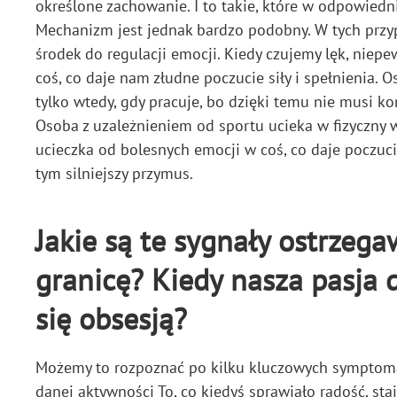
określone zachowanie. I to takie, które w odpowiedni
Mechanizm jest jednak bardzo podobny. W tych przypa
środek do regulacji emocji. Kiedy czujemy lęk, niepe
coś, co daje nam złudne poczucie siły i spełnienia.
tylko wtedy, gdy pracuje, bo dzięki temu nie musi k
Osoba z uzależnieniem od sportu ucieka w fizyczny w
ucieczka od bolesnych emocji w coś, co daje poczuci
tym silniejszy przymus.
Jakie są te sygnały ostrzega
granicę? Kiedy nasza pasja 
się obsesją?
Możemy to rozpoznać po kilku kluczowych symptomach
danej aktywności To, co kiedyś sprawiało radość, st