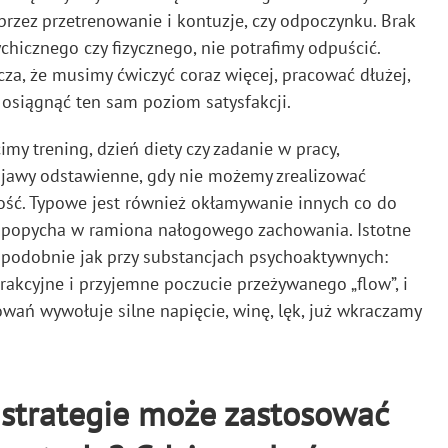
d przez przetrenowanie i kontuzje, czy odpoczynku. Brak
hicznego czy fizycznego, nie potrafimy odpuścić.
cza, że musimy ćwiczyć coraz więcej, pracować dłużej,
by osiągnąć ten sam poziom satysfakcji.
imy trening, dzień diety czy zadanie w pracy,
bjawy odstawienne, gdy nie możemy zrealizować
ość. Typowe jest również okłamywanie innych co do
e, popycha w ramiona nałogowego zachowania. Istotne
e podobnie jak przy substancjach psychoaktywnych:
rakcyjne i przyjemne poczucie przeżywanego „flow”, i
owań wywołuje silne napięcie, winę, lęk, już wkraczamy
i strategie może zastosować