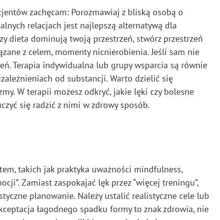
acjentów zachęcam: Porozmawiaj z bliską osobą o
lnych relacjach jest najlepszą alternatywą dla
czy dieta dominują twoją przestrzeń, stwórz przestrzeń
ązane z celem, momenty nicnierobienia. Jeśli sam nie
nień. Terapia indywidualna lub grupy wsparcia są równie
ależnieniach od substancji. Warto dzielić się
y. W terapii możesz odkryć, jakie lęki czy bolesne
zyć się radzić z nimi w zdrowy sposób.
tem, takich jak praktyka uważności mindfulness,
cji”. Zamiast zaspokajać lęk przez “więcej treningu”,
styczne planowanie. Należy ustalić realistyczne cele lub
 Akceptacja łagodnego spadku formy to znak zdrowia, nie