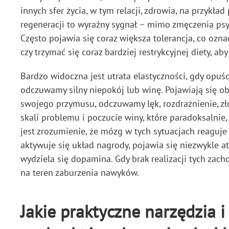
innych sfer życia, w tym relacji, zdrowia, na przykła
regeneracji to wyraźny sygnał – mimo zmęczenia psyc
Często pojawia się coraz większa tolerancja, co ozna
czy trzymać się coraz bardziej restrykcyjnej diety, a
Bardzo widoczna jest utrata elastyczności, gdy opuśc
odczuwamy silny niepokój lub winę. Pojawiają się o
swojego przymusu, odczuwamy lęk, rozdrażnienie, zł
skali problemu i poczucie winy, które paradoksalni
jest zrozumienie, że mózg w tych sytuacjach reaguj
aktywuje się układ nagrody, pojawia się niezwykle at
wydziela się dopamina. Gdy brak realizacji tych zach
na teren zaburzenia nawyków.
Jakie praktyczne narzędzia 