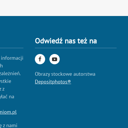
Odwiedź nas też na
 informacji
ch
zależnień.
Obrazy stockowe autorstwa
stkie
Depositphotos®
 z
yłać na
niom.pl
ię z nami