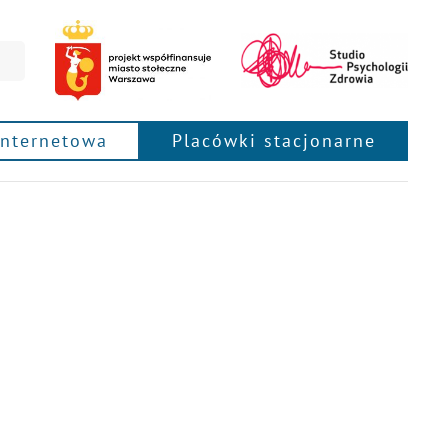
internetowa
Placówki stacjonarne