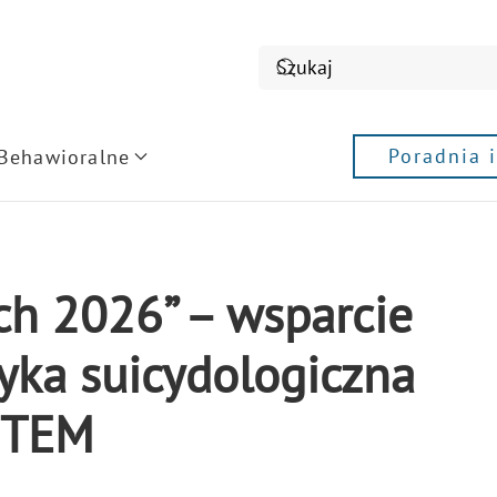
Poradnia 
 Behawioralne
ch 2026” – wsparcie
tyka suicydologiczna
STEM