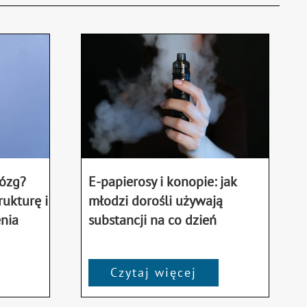
mózg?
E-papierosy i konopie: jak
rukturę i
młodzi dorośli używają
nia
substancji na co dzień
Czytaj więcej