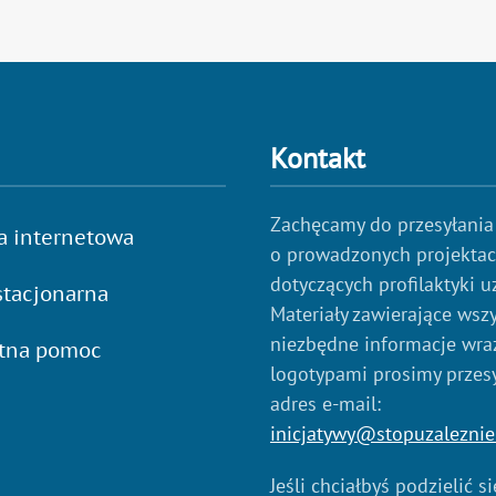
Kontakt
Zachęcamy do przesyłania
a internetowa
o prowadzonych projekta
dotyczących profilaktyki u
tacjonarna
Materiały zawierające wszy
niezbędne informacje wraz
atna pomoc
logotypami prosimy przes
adres e-mail:
inicjatywy@stopuzaleznie
Jeśli chciałbyś podzielić s