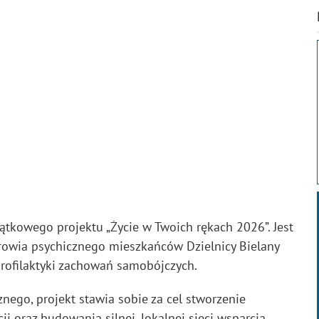
tkowego projektu „Życie w Twoich rękach 2026”. Jest
drowia psychicznego mieszkańców Dzielnicy Bielany
profilaktyki zachowań samobójczych.
nego, projekt stawia sobie za cel stworzenie
i oraz budowania silnej, lokalnej sieci wsparcia.