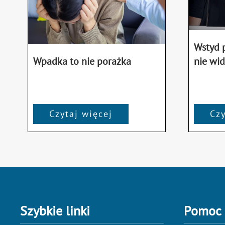
Wstyd p
nie wid
Wpadka to nie porażka
Czytaj więcej
Czy
Szybkie linki
Pomoc