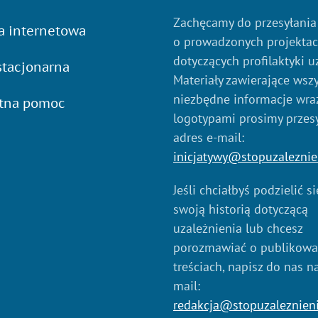
Zachęcamy do przesyłania
a internetowa
o prowadzonych projekta
dotyczących profilaktyki u
tacjonarna
Materiały zawierające wszy
niezbędne informacje wraz
atna pomoc
logotypami prosimy przes
adres e-mail:
inicjatywy@stopuzaleznie
Jeśli chciałbyś podzielić s
swoją historią dotyczącą
uzależnienia lub chcesz
porozmawiać o publikow
treściach, napisz do nas n
mail:
redakcja@stopuzaleznien