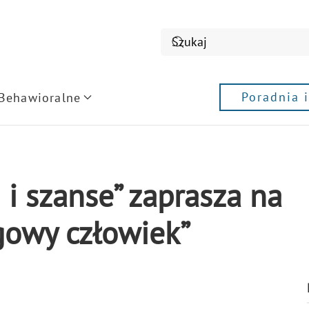
Poradnia 
 Behawioralne
 i szanse” zaprasza na
gowy człowiek”