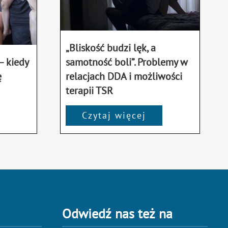
„Bliskość budzi lęk, a
samotność boli”. Problemy w
– kiedy
relacjach DDA i możliwości
ę
terapii TSR
Czytaj więcej
Odwiedź nas też na