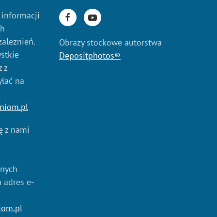
 informacji
ch
zależnień.
Obrazy stockowe autorstwa
stkie
Depositphotos®
 z
yłać na
niom.pl
ię z nami
anych
a adres e-
iom.pl