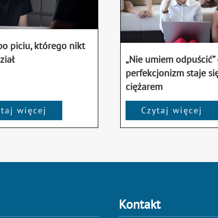
o piciu, którego nikt
ział
„Nie umiem odpuścić” 
perfekcjonizm staje si
ciężarem
taj więcej
Czytaj więcej
Kontakt