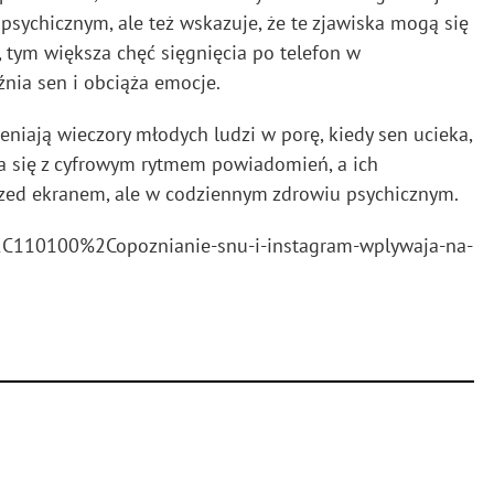
sychicznym, ale też wskazuje, że te zjawiska mogą się
 tym większa chęć sięgnięcia po telefon w
nia sen i obciąża emocje.
niają wieczory młodych ludzi w porę, kiedy sen ucieka,
za się z cyfrowym rytmem powiadomień, a ich
zed ekranem, ale w codziennym zdrowiu psychicznym.
%2C110100%2Copoznianie-snu-i-instagram-wplywaja-na-