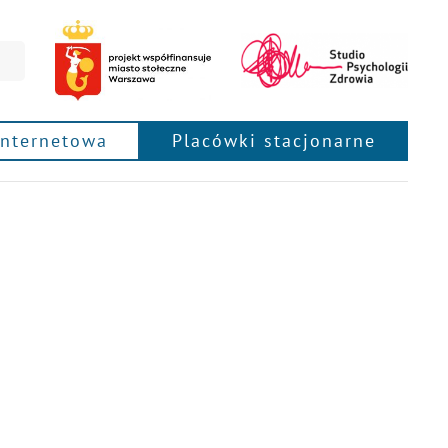
internetowa
Placówki stacjonarne