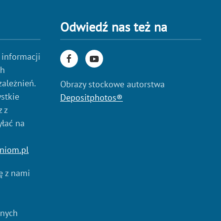
Odwiedź nas też na
 informacji
ch
zależnień.
Obrazy stockowe autorstwa
stkie
Depositphotos®
 z
yłać na
niom.pl
ię z nami
anych