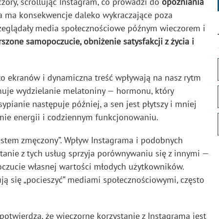
czory, scrollując Instagram, co prowadzi do
opóźniania
nia ma konsekwencje daleko wykraczające poza
rzeglądały media społecznościowe późnym wieczorem i
szone samopoczucie, obniżenie satysfakcji z życia i
tło ekranów i dynamiczna treść wpływają na nasz rytm
muje wydzielanie melatoniny — hormonu, który
ypianie następuje później, a sen jest płytszy i mniej
iomie energii i codziennym funkcjonowaniu.
 jestem zmęczony”. Wpływ Instagrama i podobnych
stanie z tych usług sprzyja porównywaniu się z innymi —
poczucie własnej wartości młodych użytkowników.
ują się „pocieszyć” mediami społecznościowymi, często
o potwierdza, że wieczorne korzystanie z Instagrama jest