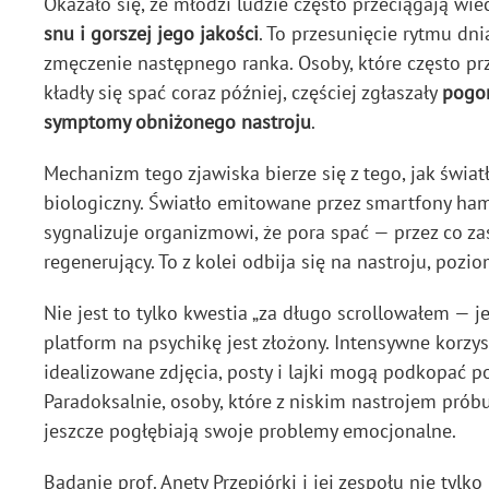
Okazało się, że młodzi ludzie często przeciągają wie
snu i gorszej jego jakości
. To przesunięcie rytmu d
zmęczenie następnego ranka. Osoby, które często p
kładły się spać coraz później, częściej zgłaszały
pogor
symptomy obniżonego nastroju
.
Mechanizm tego zjawiska bierze się z tego, jak świa
biologiczny. Światło emitowane przez smartfony ha
sygnalizuje organizmowi, że pora spać — przez co zas
regenerujący. To z kolei odbija się na nastroju, poz
Nie jest to tylko kwestia „za długo scrollowałem —
platform na psychikę jest złożony. Intensywne korzy
idealizowane zdjęcia, posty i lajki mogą podkopać 
Paradoksalnie, osoby, które z niskim nastrojem prób
jeszcze pogłębiają swoje problemy emocjonalne.
Badanie prof. Anety Przepiórki i jej zespołu nie tylk