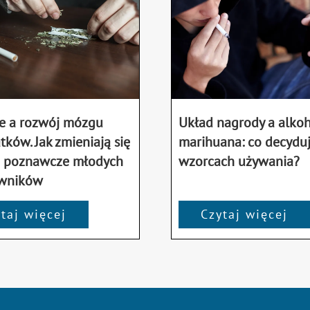
e a rozwój mózgu
Układ nagrody a alkoh
tków. Jak zmieniają się
marihuana: co decyduj
e poznawcze młodych
wzorcach używania?
wników
taj więcej
Czytaj więcej