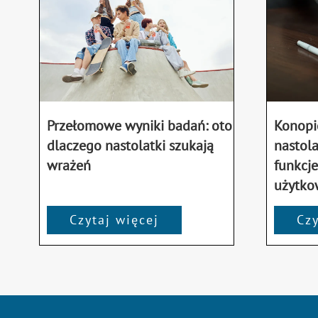
Przełomowe wyniki badań: oto
Konopi
dlaczego nastolatki szukają
nastola
wrażeń
funkcj
użytko
Czytaj więcej
Czy