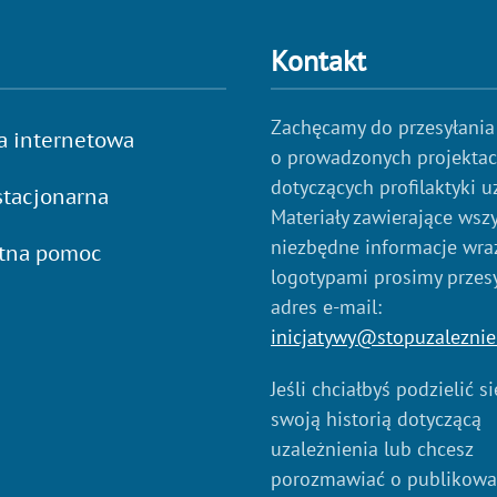
Kontakt
Zachęcamy do przesyłania
a internetowa
o prowadzonych projekta
dotyczących profilaktyki u
tacjonarna
Materiały zawierające wszy
niezbędne informacje wraz
atna pomoc
logotypami prosimy przes
adres e-mail:
inicjatywy@stopuzaleznie
Jeśli chciałbyś podzielić s
swoją historią dotyczącą
uzależnienia lub chcesz
porozmawiać o publikow