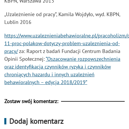
KBPN, Warszawa 2013
„Uzależnienie od pracy”, Kamila Wojdyło, wyd. KBPN,
Lublin 2016
https://www.uzaleznieniabehawioralne.pl/pracoholizm/
11-proc-polakow-dotyczy-problem-uzaleznienia-od-
pracy/
za: Raport z badań Fundacji Centrum Badania
Opinii Społecznej:
“Oszacowanie rozpowszechnienia
oraz identyfikacja czynników ryzyka i czynników
chroniących hazardu i innych uzależnień
behawioralnych – edycja 2018/2019”
Zostaw swój komentarz:
Dodaj komentarz