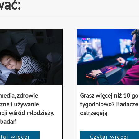
wać:
media, zdrowie
Grasz więcej niż 10 go
czne i używanie
tygodniowo? Badacze
cji wśród młodzieży.
ostrzegają
 badań
taj więcej
Czytaj więcej