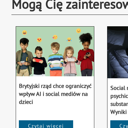
Mogą Cię zaintereso
Brytyjski rząd chce ograniczyć
Social 
wpływ AI i social mediów na
psychi
dzieci
substan
Wyniki
Czytaj więcej
Czy