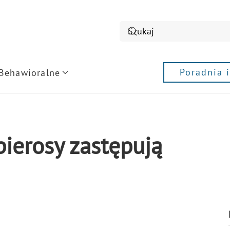
Poradnia 
 Behawioralne
pierosy zastępują