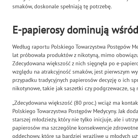
smaków, doskonale spełniają tę potrzebę.
E-papierosy dominują wśród
Według raportu Polskiego Towarzystwa Postępów Me
lat próbowała produktów z nikotyną, mimo obowiąz
Zdecydowana większość z nich sięgnęła po e-papieros
względu na atrakcyjność smaków, jest pierwszym wyb
przypadku tradycyjnych papierosów decyzję o ich sp
nikotynowe, takie jak saszetki czy podgrzewacze, są
„Zdecydowana większość (80 proc.) wciąż ma kontakt z
Polskiego Towarzystwa Postępów Medycyny. Jak doda
starszej młodzieży, który nie tylko inicjuje, ale i u
papierosów ma szczególne konsekwencje zdrowotne.
oddechowy, które są bardziej wrażliwe u młodych u