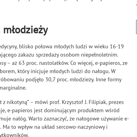
 młodzieży
dycyny, blisko połowa młodych ludzi w wieku 16-19
ującego zakazu sprzedaży osobom niepełnoletnim.
y – aż 63 proc. nastolatków. Co więcej, e-papieros, ze
orem, który inicjuje młodych ludzi do nałogu. W
róbowaniu podjęło 30,7 proc. młodzieży. Inne formy
 marginalne.
 nikotyną” – mówi prof. Krzysztof J. Filipiak, prezes
je, e-papieros jest dominującym produktem wśród
trzymuje nałóg. Warto zaznaczyć, że nałogowe używanie e-
 Ma to wpływ na układ sercowo-naczyniowy i
żytkowników.