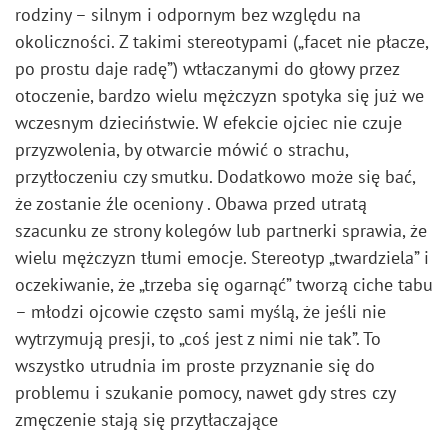
rodziny – silnym i odpornym bez względu na
okoliczności. Z takimi stereotypami („facet nie płacze,
po prostu daje radę”) wtłaczanymi do głowy przez
otoczenie, bardzo wielu mężczyzn spotyka się już we
wczesnym dzieciństwie. W efekcie ojciec nie czuje
przyzwolenia, by otwarcie mówić o strachu,
przytłoczeniu czy smutku. Dodatkowo może się bać,
że zostanie źle oceniony . Obawa przed utratą
szacunku ze strony kolegów lub partnerki sprawia, że
wielu mężczyzn tłumi emocje. Stereotyp „twardziela” i
oczekiwanie, że „trzeba się ogarnąć” tworzą ciche tabu
– młodzi ojcowie często sami myślą, że jeśli nie
wytrzymują presji, to „coś jest z nimi nie tak”. To
wszystko utrudnia im proste przyznanie się do
problemu i szukanie pomocy, nawet gdy stres czy
zmęczenie stają się przytłaczające