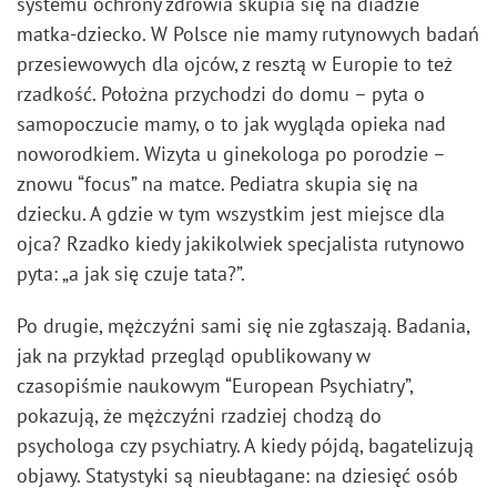
systemu ochrony zdrowia skupia się na diadzie
matka-dziecko. W Polsce nie mamy rutynowych badań
przesiewowych dla ojców, z resztą w Europie to też
rzadkość. Położna przychodzi do domu – pyta o
samopoczucie mamy, o to jak wygląda opieka nad
noworodkiem. Wizyta u ginekologa po porodzie –
znowu “focus” na matce. Pediatra skupia się na
dziecku. A gdzie w tym wszystkim jest miejsce dla
ojca? Rzadko kiedy jakikolwiek specjalista rutynowo
pyta: „a jak się czuje tata?”.
Po drugie, mężczyźni sami się nie zgłaszają. Badania,
jak na przykład przegląd opublikowany w
czasopiśmie naukowym “European Psychiatry”,
pokazują, że mężczyźni rzadziej chodzą do
psychologa czy psychiatry. A kiedy pójdą, bagatelizują
objawy. Statystyki są nieubłagane: na dziesięć osób