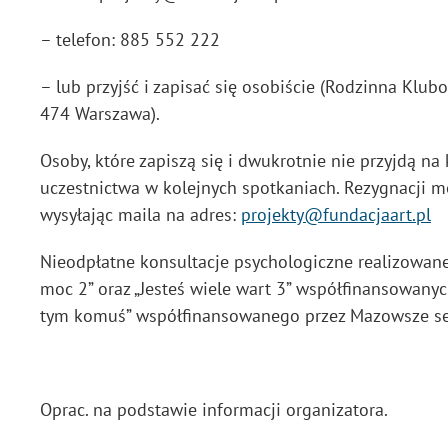
– telefon: 885 552 222
– lub przyjść i zapisać się osobiście (Rodzinna Klub
474 Warszawa).
Osoby, które zapiszą się i dwukrotnie nie przyjdą na
uczestnictwa w kolejnych spotkaniach. Rezygnacji 
wysyłając maila na adres:
projekty@fundacjaart.pl
Nieodpłatne konsultacje psychologiczne realizowane 
moc 2” oraz „Jesteś wiele wart 3” współfinansowany
tym komuś” współfinansowanego przez Mazowsze ser
Oprac. na podstawie informacji organizatora.