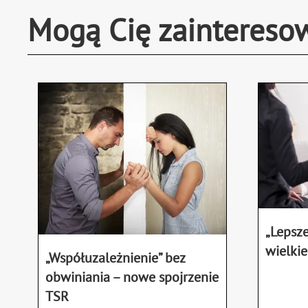
Mogą Cię zaintereso
„Lepsze
wielkie
„Współuzależnienie” bez
obwiniania – nowe spojrzenie
TSR