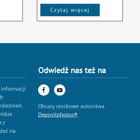
Czytaj więcej
Odwiedź nas też na
 informacji
ch
zależnień.
Obrazy stockowe autorstwa
stkie
Depositphotos®
 z
yłać na