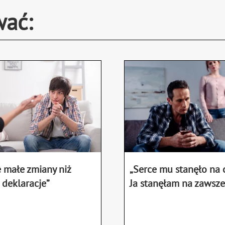
wać:
 małe zmiany niż
„Serce mu stanęło na 
 deklaracje”
Ja stanęłam na zawsze