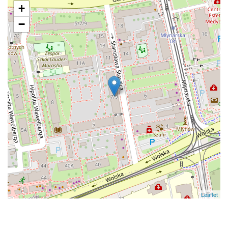
+
−
Leaflet