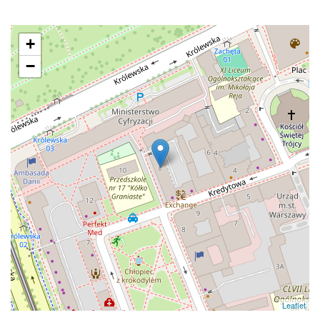
+
−
Leaflet