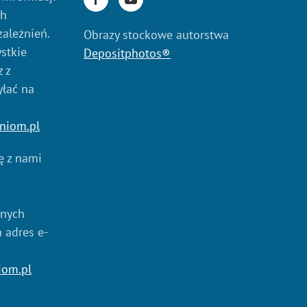
ch
zależnień.
Obrazy stockowe autorstwa
stkie
Depositphotos®
 z
yłać na
niom.pl
ię z nami
anych
a adres e-
iom.pl