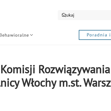
Poradnia 
 Behawioralne
ł Komisji Rozwiązywani
nicy Włochy m.st. Wars