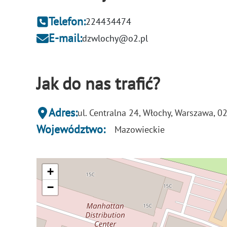
Telefon:
224434474
E-mail:
dzwlochy@o2.pl
Jak do nas trafić?
Adres:
ul. Centralna 24, Włochy, Warszawa, 0
Województwo:
Mazowieckie
+
−