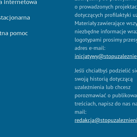
a internetowa
o prowadzonych projekta
dotyczących profilaktyki u
tacjonarna
Materiały zawierające wszy
niezbędne informacje wraz
atna pomoc
logotypami prosimy przes
adres e-mail:
inicjatywy@stopuzaleznie
Jeśli chciałbyś podzielić s
swoją historią dotyczącą
uzależnienia lub chcesz
porozmawiać o publikow
treściach, napisz do nas n
mail:
redakcja@stopuzaleznien