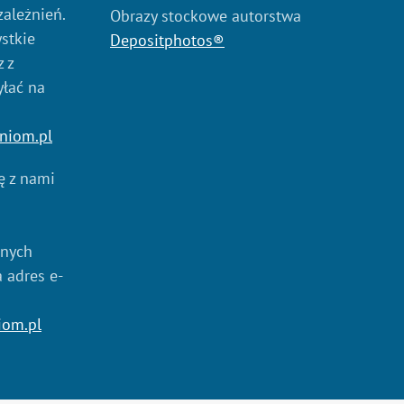
zależnień.
Obrazy stockowe autorstwa
stkie
Depositphotos®
 z
yłać na
niom.pl
ię z nami
anych
a adres e-
iom.pl