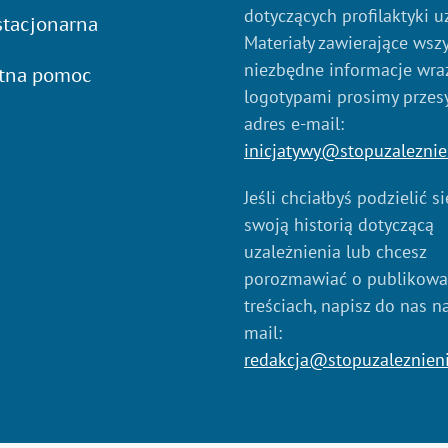
dotyczących profilaktyki u
tacjonarna
Materiały zawierające wszy
niezbędne informacje wraz
atna pomoc
logotypami prosimy przes
adres e-mail:
inicjatywy@stopuzaleznie
Jeśli chciałbyś podzielić s
swoją historią dotyczącą
uzależnienia lub chcesz
porozmawiać o publikow
treściach, napisz do nas n
mail:
redakcja@stopuzaleznien