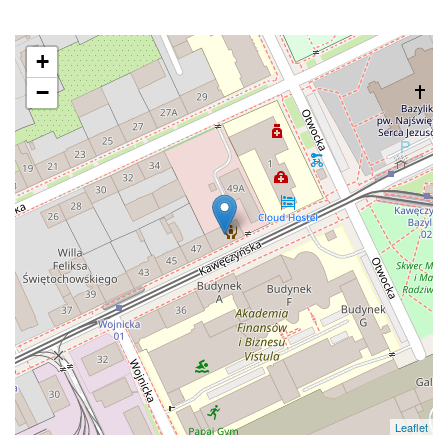
+
−
Leaflet