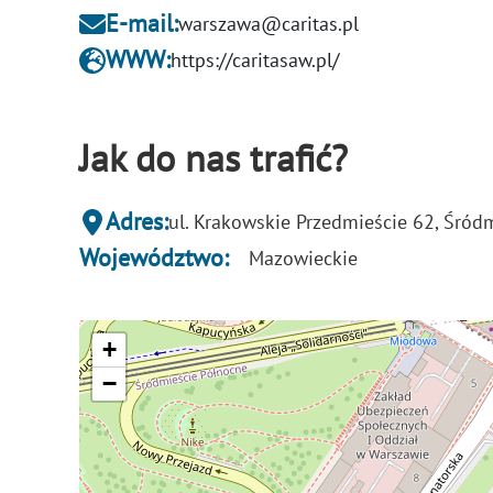
E-mail:
warszawa@caritas.pl
WWW:
https://caritasaw.pl/
Jak do nas trafić?
Adres:
ul. Krakowskie Przedmieście 62, Śród
Województwo:
Mazowieckie
+
−