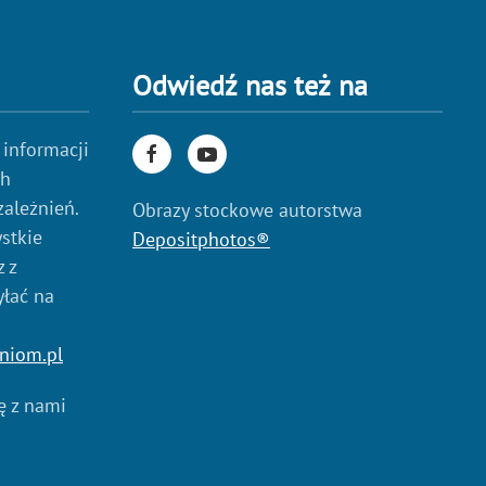
Odwiedź nas też na
 informacji
ch
zależnień.
Obrazy stockowe autorstwa
stkie
Depositphotos®
 z
yłać na
niom.pl
ię z nami