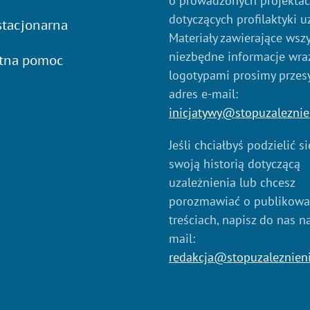
o prowadzonych projekta
dotyczących profilaktyki u
tacjonarna
Materiały zawierające wszy
niezbędne informacje wraz
atna pomoc
logotypami prosimy przes
adres e-mail:
inicjatywy@stopuzaleznie
Jeśli chciałbyś podzielić s
swoją historią dotyczącą
uzależnienia lub chcesz
porozmawiać o publikow
treściach, napisz do nas n
mail:
redakcja@stopuzaleznien