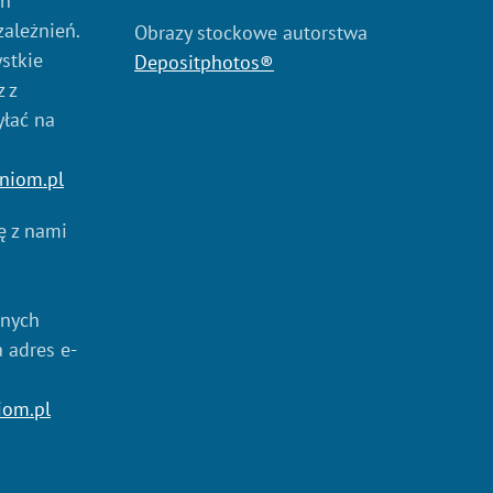
ch
zależnień.
Obrazy stockowe autorstwa
stkie
Depositphotos®
 z
yłać na
niom.pl
ię z nami
anych
a adres e-
iom.pl