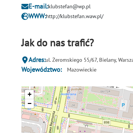
E-mail:
klubstefan@wp.pl
WWW:
http://klubstefan.waw.pl/
Jak do nas trafić?
Adres:
ul. Żeromskiego 55/67, Bielany, Wars
Województwo:
Mazowieckie
+
−