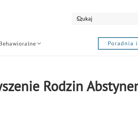
Poradnia 
 Behawioralne
yszenie Rodzin Abstyne