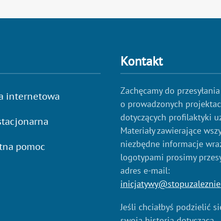
Kontakt
Zachęcamy do przesyłania
a internetowa
o prowadzonych projekta
dotyczących profilaktyki u
tacjonarna
Materiały zawierające wszy
niezbędne informacje wraz
atna pomoc
logotypami prosimy przes
adres e-mail:
inicjatywy@stopuzaleznie
Jeśli chciałbyś podzielić s
swoją historią dotyczącą