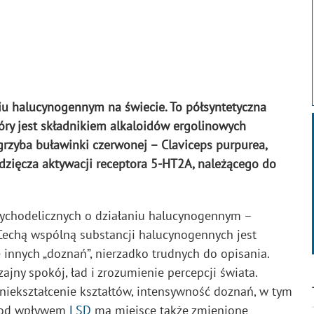
niu halucynogennym na świecie. To półsyntetyczna
óry jest składnikiem alkaloidów ergolinowych
grzyba buławinki czerwonej – Claviceps purpurea,
dzięcza aktywacji receptora 5-HT2A, należącego do
psychodelicznych o działaniu halucynogennym –
 Cechą wspólną substancji halucynogennych jest
innych „doznań”, nierzadko trudnych do opisania.
jny spokój, ład i zrozumienie percepcji świata.
niekształcenie kształtów, intensywność doznań, w tym
 Pod wpływem
LSD
ma miejsce także zmienione