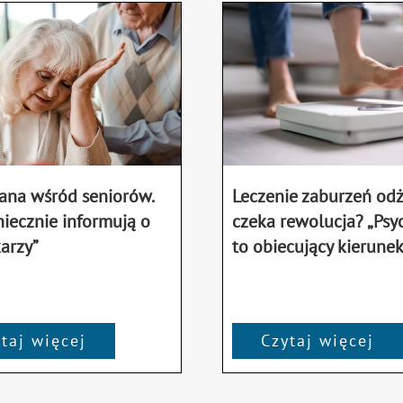
ana wśród seniorów.
Leczenie zaburzeń od
iecznie informują o
czeka rewolucja? „Psy
arzy”
to obiecujący kierunek
taj więcej
Czytaj więcej