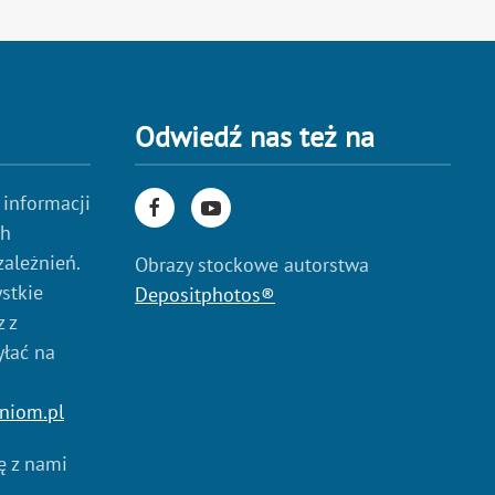
Odwiedź nas też na
 informacji
ch
zależnień.
Obrazy stockowe autorstwa
stkie
Depositphotos®
 z
yłać na
niom.pl
ię z nami