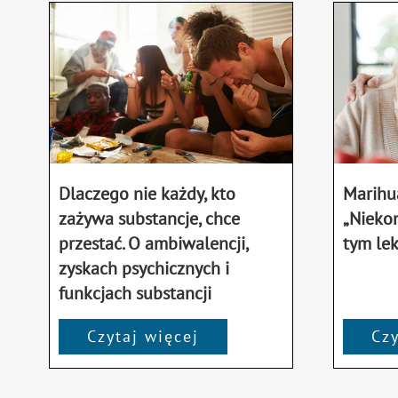
Dlaczego nie każdy, kto
Marihu
zażywa substancje, chce
„Niekon
przestać. O ambiwalencji,
tym lek
zyskach psychicznych i
funkcjach substancji
Czytaj więcej
Czy