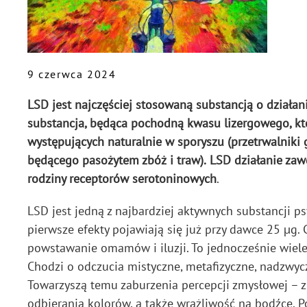
9 czerwca 2024
LSD jest najczęściej stosowaną substancją o działa
substancja, będąca pochodną kwasu lizergowego, kt
występujących naturalnie w sporyszu (przetrwalniki 
będącego pasożytem zbóż i traw).
LSD działanie zaw
rodziny receptorów serotoninowych
.
LSD jest jedną z najbardziej aktywnych substancji 
pierwsze efekty pojawiają się już przy dawce 25 µg.
powstawanie omamów i iluzji. To jednocześnie wiele 
Chodzi o odczucia mistyczne, metafizyczne, nadzwycza
Towarzyszą temu zaburzenia percepcji zmysłowej – z
odbierania kolorów, a także wrażliwość na bodźce.