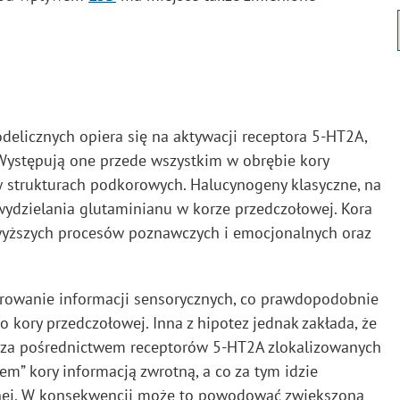
licznych opiera się na aktywacji receptora 5-HT2A,
Występują one przede wszystkim w obrębie kory
w strukturach podkorowych. Halucynogeny klasyczne, na
wydzielania glutaminianu w korze przedczołowej. Kora
yższych procesów poznawczych i emocjonalnych oraz
trowanie informacji sensorycznych, co prawdopodobnie
ory przedczołowej. Inna z hipotez jednak zakłada, że
e za pośrednictwem receptorów 5-HT2A zlokalizowanych
em” kory informacją zwrotną, a co za tym idzie
nej. W konsekwencji może to powodować zwiększoną