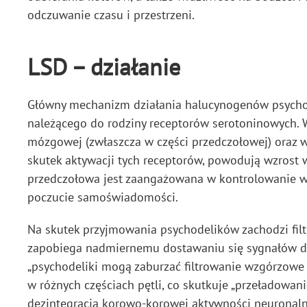
odczuwanie czasu i przestrzeni.
LSD – działanie
Główny mechanizm działania halucynogenów psychode
należącego do rodziny receptorów serotoninowych. 
mózgowej (zwłaszcza w części przedczołowej) oraz 
skutek aktywacji tych receptorów, powodują wzrost 
przedczołowa jest zaangażowana w kontrolowanie w
poczucie samoświadomości.
Na skutek przyjmowania psychodelików zachodzi fil
zapobiega nadmiernemu dostawaniu się sygnałów do k
„psychodeliki mogą zaburzać filtrowanie wzgórzow
w różnych częściach pętli, co skutkuje „przeładowani
dezintegracją korowo-korowej aktywności neuronal