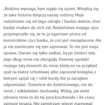
„Rodzina wymaga, bym zajęła się ojcem. Wstydzą się,
że taka historia dotyczy naszej rodziny. Moje
rodzeństwo się od tego odcięło i bardzo dobrze, choć
kiedyś miałam do nich żal. Rodzeństwo mojego ojca
przyzwyczaiło się, że to ja ogarniam pisma od
komorników czy z banku, że coś jest niezapłacone. Ale
ja nie zamierzam się tym zajmować. To nie jest moja
sprawa. Staram się tylko zadbać, by po śmierci taty
jego długi mnie nie obciążyły. Dawniej sąsiedzi
mojego taty dzwonili do mnie, kiedy on na przykład
spał na klatce schodowej albo zapraszał kolegów, z
którymi upijał się i robił burdy. Ale ja zaczęłam
odpowiadać: 'Dzwońcie do dzielnicowego, nie do
mnie’, i odkładałam słuchawkę. Widzę, jak wiele
zdrowia mnie to do tej pory kosztowało i ile czasu
zajmuje terapia. Nie zamierzam więcej marnować