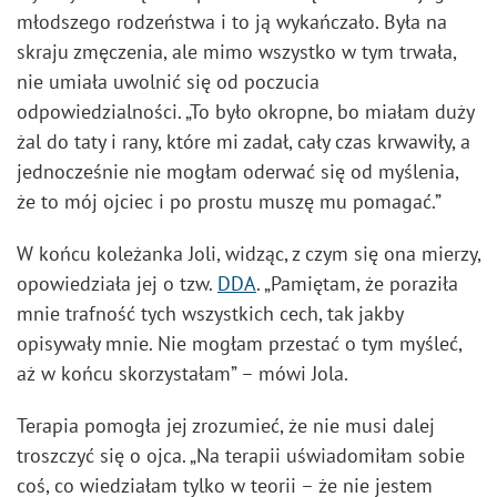
młodszego rodzeństwa i to ją wykańczało. Była na
skraju zmęczenia, ale mimo wszystko w tym trwała,
nie umiała uwolnić się od poczucia
odpowiedzialności. „To było okropne, bo miałam duży
żal do taty i rany, które mi zadał, cały czas krwawiły, a
jednocześnie nie mogłam oderwać się od myślenia,
że to mój ojciec i po prostu muszę mu pomagać.”
W końcu koleżanka Joli, widząc, z czym się ona mierzy,
opowiedziała jej o tzw.
DDA
. „Pamiętam, że poraziła
mnie trafność tych wszystkich cech, tak jakby
opisywały mnie. Nie mogłam przestać o tym myśleć,
aż w końcu skorzystałam” – mówi Jola.
Terapia pomogła jej zrozumieć, że nie musi dalej
troszczyć się o ojca. „Na terapii uświadomiłam sobie
coś, co wiedziałam tylko w teorii – że nie jestem