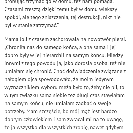
próbując trzymać go w domu, też nam pomaga.
Czasami zresztą dzięki temu był w domu większy
spokój, ale tego zniszczenia, tej destrukcji, nikt nie
był w stanie zatrzymać.”
Mama Joli z czasem zachorowała na nowotwór piersi.
„Chroniła nas do samego końca, a ona sama i jej
dobro były w jej hierarchii na samym końcu. Między
innymi z tego powodu ja, jako dorosła osoba, też nie
umiałam się chronić. Choć doświadczenie związane z
nałogiem ojca spowodowało, że moim jedynym
wyznacznikiem wyboru męża było to, żeby nie pił, to
w tym związku sama siebie też długi czas stawiałam
na samym końcu, nie umiałam zadbać o swoje
potrzeby. Mam szczęście, bo mój mąż jest bardzo
dobrym człowiekiem i sam zwracał mi na to uwagę,
że ja wszystko dla wszystkich zrobię, nawet gdybym