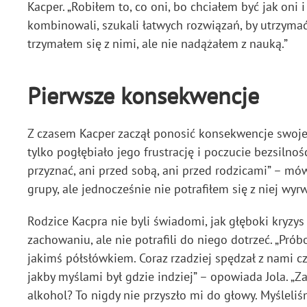
Kacper. „Robiłem to, co oni, bo chciałem być jak oni
kombinowali, szukali łatwych rozwiązań, by utrzymać
trzymałem się z nimi, ale nie nadążałem z nauką.”
Pierwsze konsekwencje
Z czasem Kacper zaczął ponosić konsekwencje swojeg
tylko pogłębiało jego frustrację i poczucie bezsilnoś
przyznać, ani przed sobą, ani przed rodzicami” – mó
grupy, ale jednocześnie nie potrafiłem się z niej wy
Rodzice Kacpra nie byli świadomi, jak głęboki kryzys
zachowaniu, ale nie potrafili do niego dotrzeć. „Pr
jakimś półsłówkiem. Coraz rzadziej spędzał z nami cz
jakby myślami był gdzie indziej” – opowiada Jola. „Z
alkohol? To nigdy nie przyszło mi do głowy. Myśleliś