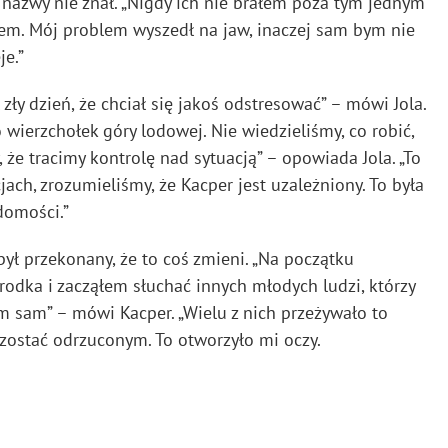
i nazwy nie znał. „Nigdy ich nie brałem poza tym jednym
łem. Mój problem wyszedł na jaw, inaczej sam bym nie
je.”
zły dzień, że chciał się jakoś odstresować” – mówi Jola.
 wierzchołek góry lodowej. Nie wiedzieliśmy, co robić,
 że tracimy kontrolę nad sytuacją” – opowiada Jola. „To
jach, zrozumieliśmy, że Kacper jest uzależniony. To była
domości.”
był przekonany, że to coś zmieni. „Na początku
środka i zacząłem słuchać innych młodych ludzi, którzy
em sam” – mówi Kacper. „Wielu z nich przeżywało to
 zostać odrzuconym. To otworzyło mi oczy.