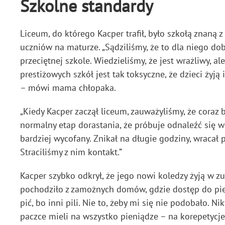
Szkolne standardy
Liceum, do którego Kacper trafił, było szkołą znan
uczniów na maturze. „Sądziliśmy, że to dla niego do
przeciętnej szkole. Wiedzieliśmy, że jest wrażliwy, 
prestiżowych szkół jest tak toksyczne, że dzieci żyją 
– mówi mama chłopaka.
„Kiedy Kacper zaczął liceum, zauważyliśmy, że coraz 
normalny etap dorastania, że próbuje odnaleźć się 
bardziej wycofany. Znikał na długie godziny, wracał 
Straciliśmy z nim kontakt.”
Kacper szybko odkrył, że jego nowi koledzy żyją w z
pochodziło z zamożnych domów, gdzie dostęp do pie
pić, bo inni pili. Nie to, żeby mi się nie podobało. 
paczce mieli na wszystko pieniądze – na korepetycje