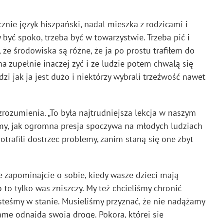
nie język hiszpański, nadal mieszka z rodzicami i
 być spoko, trzeba być w towarzystwie. Trzeba pić i
e środowiska są różne, że ja po prostu trafiłem do
na zupełnie inaczej żyć i że ludzie potem chwalą się
udzi jak ja jest dużo i niektórzy wybrali trzeźwość nawet
 zrozumienia. „To była najtrudniejsza lekcja w naszym
śmy, jak ogromna presja spoczywa na młodych ludziach
potrafili dostrzec problemy, zanim staną się one zbyt
 zapominajcie o sobie, kiedy wasze dzieci mają
to tylko was zniszczy. My też chcieliśmy chronić
esteśmy w stanie. Musieliśmy przyznać, że nie nadążamy
ame odnajdą swoją drogę. Pokora, której się