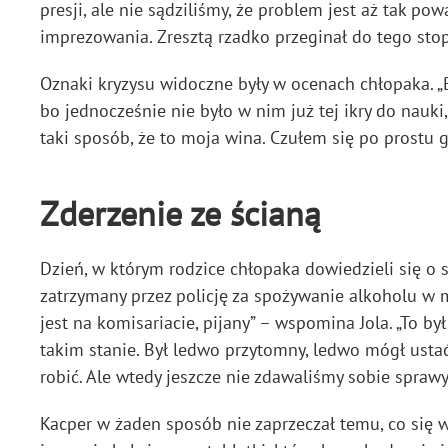
presji, ale nie sądziliśmy, że problem jest aż tak p
imprezowania. Zresztą rzadko przeginał do tego stop
Oznaki kryzysu widoczne były w ocenach chłopaka. „B
bo jednocześnie nie było w nim już tej ikry do nauki
taki sposób, że to moja wina. Czułem się po prostu g
Zderzenie ze ścianą
Dzień, w którym rodzice chłopaka dowiedzieli się o s
zatrzymany przez policję za spożywanie alkoholu w m
jest na komisariacie, pijany” – wspomina Jola. „To b
takim stanie. Był ledwo przytomny, ledwo mógł ustać
robić. Ale wtedy jeszcze nie zdawaliśmy sobie sprawy
Kacper w żaden sposób nie zaprzeczał temu, co się w