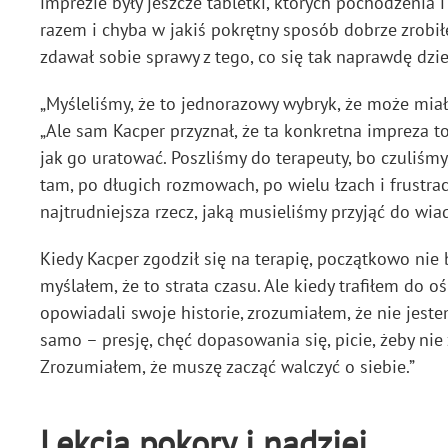
imprezie były jeszcze tabletki, których pochodzenia 
razem i chyba w jakiś pokrętny sposób dobrze zrobi
zdawał sobie sprawy z tego, co się tak naprawdę dzie
„Myśleliśmy, że to jednorazowy wybryk, że może miał 
„Ale sam Kacper przyznał, że ta konkretna impreza to
jak go uratować. Poszliśmy do terapeuty, bo czuliśmy,
tam, po długich rozmowach, po wielu łzach i frustrac
najtrudniejsza rzecz, jaką musieliśmy przyjąć do wia
Kiedy Kacper zgodził się na terapię, początkowo nie 
myślałem, że to strata czasu. Ale kiedy trafiłem do o
opowiadali swoje historie, zrozumiałem, że nie jest
samo – presję, chęć dopasowania się, picie, żeby nie
Zrozumiałem, że muszę zacząć walczyć o siebie.”
Lekcja pokory i nadziei