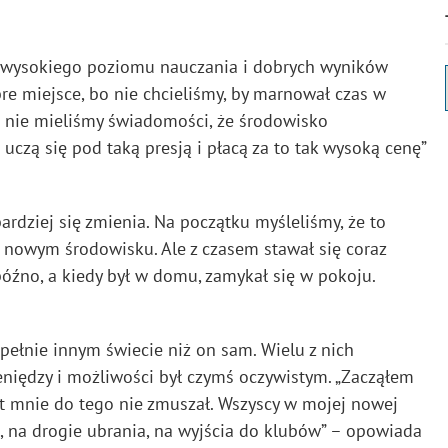
ą z wysokiego poziomu nauczania i dobrych wyników
bre miejsce, bo nie chcieliśmy, by marnował czas w
ale nie mieliśmy świadomości, że środowisko
i uczą się pod taką presją i płacą za to tak wysoką cenę”
bardziej się zmienia. Na początku myśleliśmy, że to
w nowym środowisku. Ale z czasem stawał się coraz
późno, a kiedy był w domu, zamykał się w pokoju.
upełnie innym świecie niż on sam. Wielu z nich
niędzy i możliwości był czymś oczywistym. „Zacząłem
Nikt mnie do tego nie zmuszał. Wszyscy w mojej nowej
, na drogie ubrania, na wyjścia do klubów” – opowiada