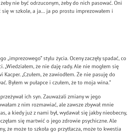
 i żeby nie być odrzuconym, żeby do nich pasować. Oni
 się w szkole, a ja… ja po prostu imprezowałem i
o „imprezowego” stylu życia. Oceny zaczęły spadać, co
ci. „Wiedziałem, że nie daję rady. Ale nie mogłem się
wi Kacper. „Czułem, że zawiodłem. Że nie pasuję do
rwać. Byłem w pułapce i czułem, że to moja wina.”
 przeżywał ich syn. Zauważali zmiany w jego
óbowałam z nim rozmawiać, ale zawsze zbywał mnie
as, a kiedy już z nami był, wydawał się jakby nieobecny,
aczęłam się martwić o jego zdrowie psychiczne. Ale
my, że może to szkoła go przytłacza, może to kwestia