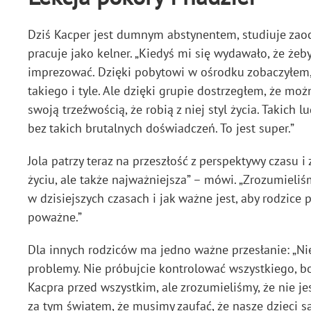
Dziś Kacper jest dumnym abstynentem, studiuje zaocz
pracuje jako kelner. „Kiedyś mi się wydawało, że żeby
imprezować. Dzięki pobytowi w ośrodku zobaczyłem, ż
takiego i tyle. Ale dzięki grupie dostrzegłem, że moż
swoją trzeźwością, że robią z niej styl życia. Takich l
bez takich brutalnych doświadczeń. To jest super.”
Jola patrzy teraz na przeszłość z perspektywy czasu i
życiu, ale także najważniejsza” – mówi. „Zrozumieli
w dzisiejszych czasach i jak ważne jest, aby rodzice 
poważne.”
Dla innych rodziców ma jedno ważne przesłanie: „Nie
problemy. Nie próbujcie kontrolować wszystkiego, bo 
Kacpra przed wszystkim, ale zrozumieliśmy, że nie j
za tym światem, że musimy zaufać, że nasze dzieci s