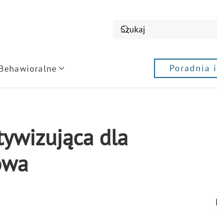
Poradnia 
 Behawioralne
tywizująca dla
owa