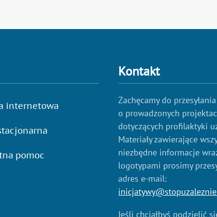
Kontakt
Zachęcamy do przesyłania
a internetowa
o prowadzonych projekta
dotyczących profilaktyki u
tacjonarna
Materiały zawierające wszy
niezbędne informacje wraz
atna pomoc
logotypami prosimy przes
adres e-mail:
inicjatywy@stopuzaleznie
Jeśli chciałbyś podzielić s