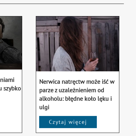
eniami
Nerwica natręctw może iść w
u szybko
parze z uzależnieniem od
alkoholu: błędne koło lęku i
ulgi
Czytaj więcej