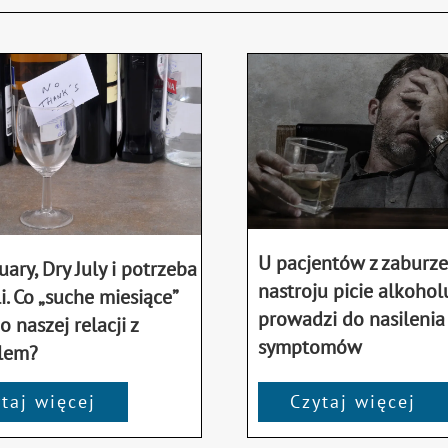
U pacjentów z zaburz
uary, Dry July i potrzeba
nastroju picie alkohol
i. Co „suche miesiące”
prowadzi do nasilenia
 naszej relacji z
symptomów
lem?
taj więcej
Czytaj więcej