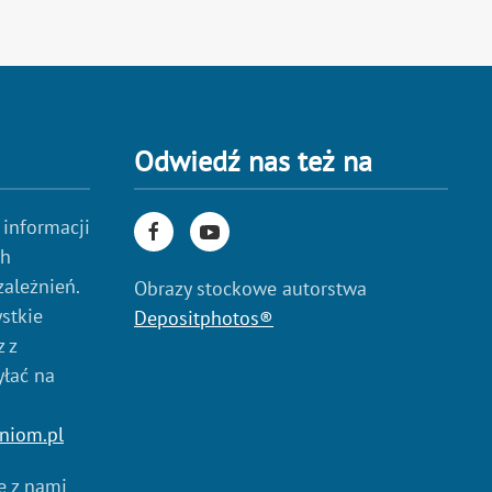
Odwiedź nas też na
 informacji
ch
zależnień.
Obrazy stockowe autorstwa
stkie
Depositphotos®
 z
yłać na
niom.pl
ię z nami