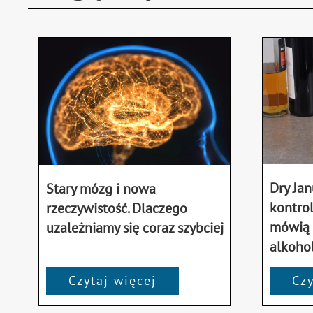
Dry Jan
Stary mózg i nowa
kontrol
rzeczywistość. Dlaczego
mówią o
uzależniamy się coraz szybciej
alkoho
Czytaj więcej
Czy