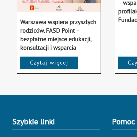
– wspar
profila
Fundac
Warszawa wspiera przyszłych
rodziców. FASD Point –
bezpłatne miejsce edukacji,
konsultacji i wsparcia
Czytaj więcej
Czy
Szybkie linki
Pomoc