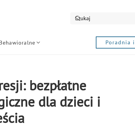
Poradnia 
 Behawioralne
esji: bezpłatne
iczne dla dzieci i
ścia