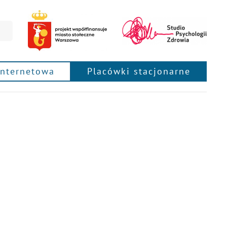
internetowa
Placówki stacjonarne