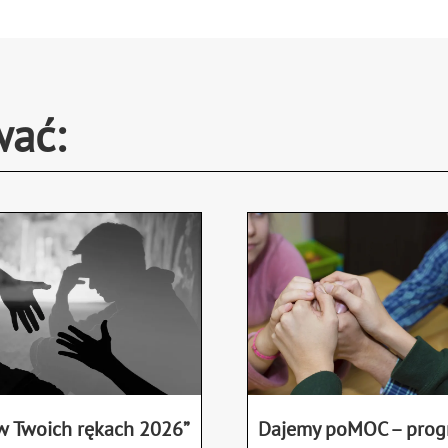
wać:
 w Twoich rękach 2026”
Dajemy poMOC – pro