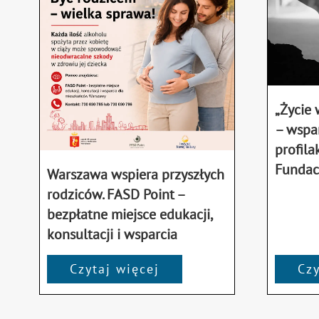
„Życie
– wspar
profila
Fundac
Warszawa wspiera przyszłych
rodziców. FASD Point –
bezpłatne miejsce edukacji,
konsultacji i wsparcia
Czytaj więcej
Czy