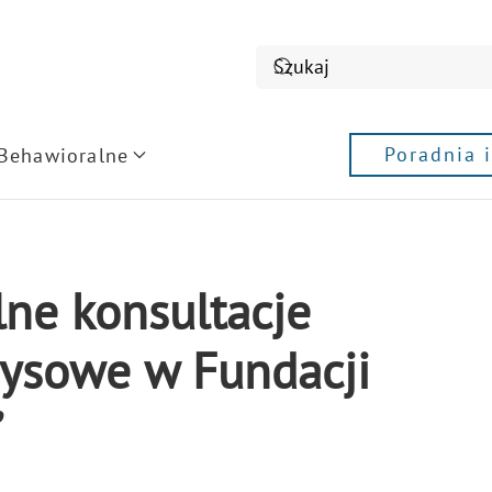
Poradnia 
 Behawioralne
ne konsultacje
zysowe w Fundacji
”