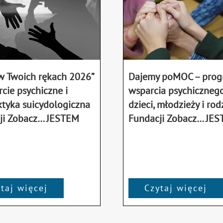
 w Twoich rękach 2026”
Dajemy poMOC – pro
cie psychiczne i
wsparcia psychicznego
ktyka suicydologiczna
dzieci, młodzieży i rod
ji Zobacz… JESTEM
Fundacji Zobacz… JE
taj więcej
Czytaj więcej