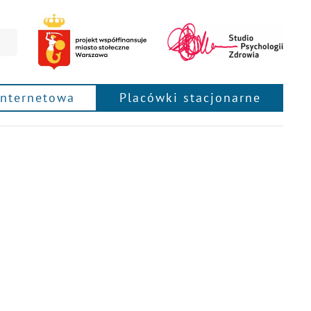
internetowa
Placówki stacjonarne