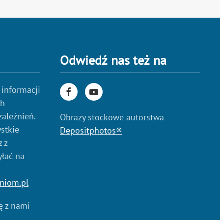
Odwiedź nas też na
 informacji
ch
zależnień.
Obrazy stockowe autorstwa
stkie
Depositphotos®
 z
yłać na
niom.pl
ię z nami