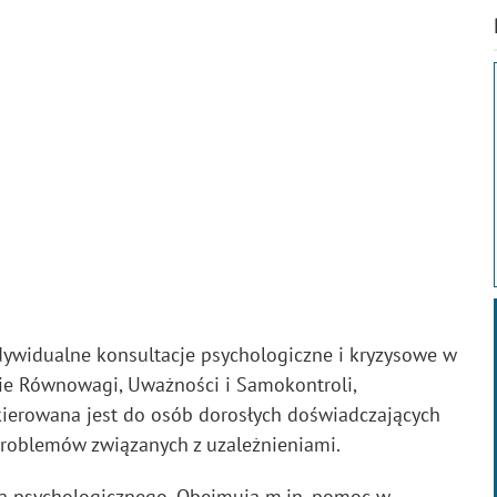
ndywidualne konsultacje psychologiczne i kryzysowe w
e Równowagi, Uważności i Samokontroli,
kierowana jest do osób dorosłych doświadczających
problemów związanych z uzależnieniami.
ia psychologicznego. Obejmują m.in. pomoc w