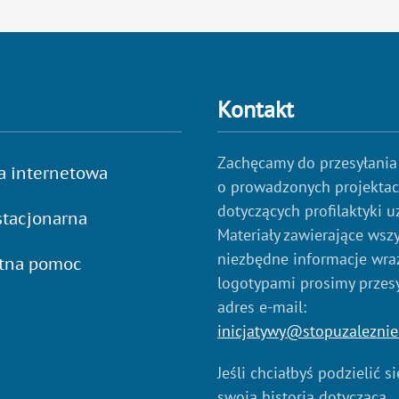
Kontakt
Zachęcamy do przesyłania
a internetowa
o prowadzonych projekta
dotyczących profilaktyki u
tacjonarna
Materiały zawierające wszy
niezbędne informacje wraz
atna pomoc
logotypami prosimy przes
adres e-mail:
inicjatywy@stopuzaleznie
Jeśli chciałbyś podzielić s
swoją historią dotyczącą